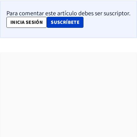
Para comentar este artículo debes ser suscriptor.
OPENS IN NEW WINDOW
INICIA SESIÓN
SUSCRÍBETE