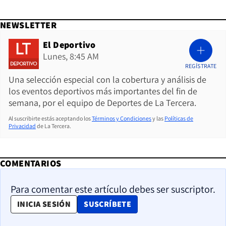
NEWSLETTER
El Deportivo
Lunes, 8:45 AM
REGÍSTRATE
Una selección especial con la cobertura y análisis de
los eventos deportivos más importantes del fin de
semana, por el equipo de Deportes de La Tercera.
Al suscribirte estás aceptando los
Términos y Condiciones
y las
Políticas de
Privacidad
de La Tercera.
COMENTARIOS
Para comentar este artículo debes ser suscriptor.
OPENS IN NEW WINDOW
INICIA SESIÓN
SUSCRÍBETE