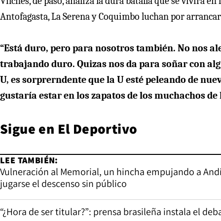
Vilches, de paso, analiza la dura batalla que se vivirá en 
Antofagasta, La Serena y Coquimbo luchan por arrancar
“Está duro, pero para nosotros también. No nos al
trabajando duro. Quizas nos da para soñar con alg
U, es sorprerndente que la U esté peleando de nue
gustaría estar en los zapatos de los muchachos de 
Sigue en
El Deportivo
LEE TAMBIÉN:
Vulneración al Memorial, un hincha empujando a Andía
jugarse el descenso sin público
“¿Hora de ser titular?”: prensa brasileña instala el de