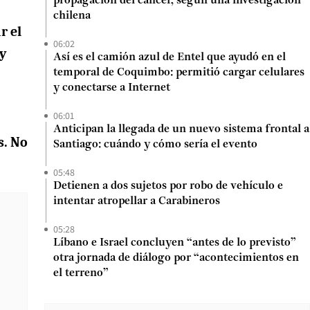
propagación del cáncer, según una investigación
chilena
r el
06:02
 y
Así es el camión azul de Entel que ayudó en el
temporal de Coquimbo: permitió cargar celulares
y conectarse a Internet
06:01
Anticipan la llegada de un nuevo sistema frontal a
s. No
Santiago: cuándo y cómo sería el evento
05:48
Detienen a dos sujetos por robo de vehículo e
intentar atropellar a Carabineros
05:28
Líbano e Israel concluyen “antes de lo previsto”
otra jornada de diálogo por “acontecimientos en
el terreno”