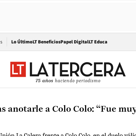
Opens in new window
os
Lo Último
LT Beneficios
Papel Digital
LT Educa
75 años
haciendo periodismo
ras anotarle a Colo Colo: “Fue m
Unión La Calera frente a Colo Colo, en el duelo vál