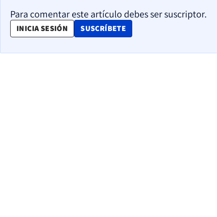
Para comentar este artículo debes ser suscriptor.
OPENS IN NEW WINDOW
INICIA SESIÓN
SUSCRÍBETE