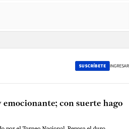
SUSCRÍBETE
INGRESAR
uy emocionante; con suerte hago
ido por el Torneo Nacional. Repasa el duro