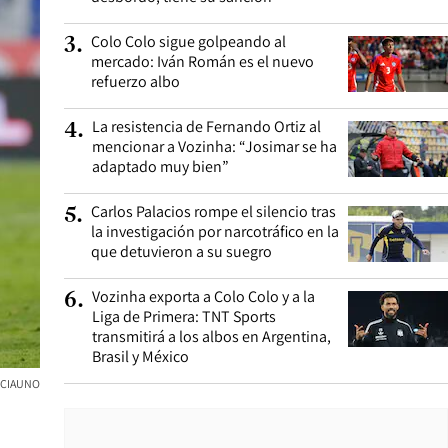
Colo Colo sigue golpeando al
3
.
mercado: Iván Román es el nuevo
refuerzo albo
La resistencia de Fernando Ortiz al
4
.
mencionar a Vozinha: “Josimar se ha
adaptado muy bien”
Carlos Palacios rompe el silencio tras
5
.
la investigación por narcotráfico en la
que detuvieron a su suegro
Vozinha exporta a Colo Colo y a la
6
.
Liga de Primera: TNT Sports
transmitirá a los albos en Argentina,
Brasil y México
NCIAUNO