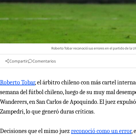
Roberto Tobar reconoció sus errores en el partido de 
Compartir
Comentarios
Roberto Tobar
, el árbitro chileno con más cartel interna
semana del fútbol chileno, luego de su muy mal desempe
Wanderers, en San Carlos de Apoquindo. El juez expuls
Zampedri, lo que generó duras críticas.
Decisiones que el mimo juez
reconoció como un error
,