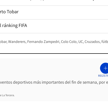
erto Tobar
l ránking FIFA
obar
Wanderers
Fernando Zampedri
Colo Colo
UC
Cruzados
fút
REGÍST
 eventos deportivos más importantes del fin de semana, por e
e La Tercera.