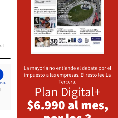
bol
La mayoría no entiende el debate por el
impuesto a las empresas. El resto lee La
Tercera.
RATE
Plan Digital+
l
$6.990 al mes,
por los 3