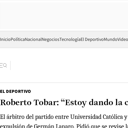
Inicio
Política
Nacional
Negocios
Tecnología
El Deportivo
Mundo
Vide
EL DEPORTIVO
Roberto Tobar: “Estoy dando la c
El árbitro del partido entre Universidad Católica
expulsión de Germán Lanaro. Pidió que se revise la