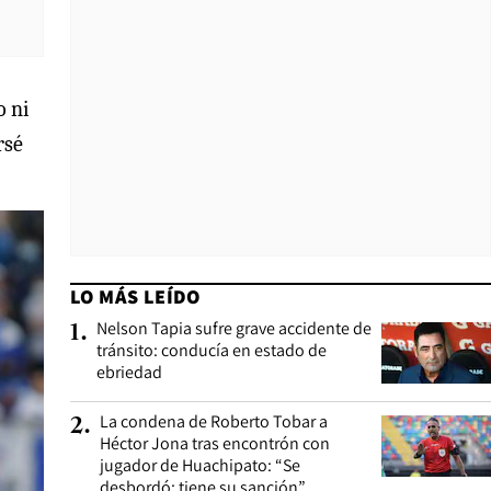
o ni
rsé
LO MÁS LEÍDO
Nelson Tapia sufre grave accidente de
1
.
tránsito: conducía en estado de
ebriedad
La condena de Roberto Tobar a
2
.
Héctor Jona tras encontrón con
jugador de Huachipato: “Se
desbordó; tiene su sanción”