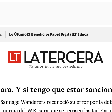
Opens in new window
os
Lo Último
LT Beneficios
Papel Digital
LT Educa
75 años
haciendo periodismo
ara. Y si tengo que estar sancion
 y Santiago Wanderers reconoció su error por la do
 norma del VAR, para que se repasen las tarjetas r