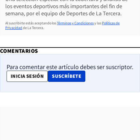
los eventos deportivos más importantes del fin de
semana, por el equipo de Deportes de La Tercera.
Al suscribirte estás aceptando los
Términos y Condiciones
y las
Políticas de
Privacidad
de La Tercera.
COMENTARIOS
Para comentar este artículo debes ser suscriptor.
OPENS IN NEW WINDOW
INICIA SESIÓN
SUSCRÍBETE