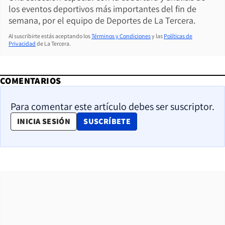
los eventos deportivos más importantes del fin de
semana, por el equipo de Deportes de La Tercera.
Al suscribirte estás aceptando los
Términos y Condiciones
y las
Políticas de
Privacidad
de La Tercera.
COMENTARIOS
Para comentar este artículo debes ser suscriptor.
OPENS IN NEW WINDOW
INICIA SESIÓN
SUSCRÍBETE