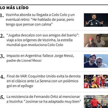
LO MÁS LEÍDO
Vozinha aborda su llegada a Colo Colo y un
1
.
eventual retiro: “He hablado de parar, pero
tengo que pensar con calma”
“Jugaba descalzo con sus amigos del barrio”:
2
.
viaje a los orígenes de Vozinha, la estrella
mundial que revoluciona Colo Colo
Impacto en Argentina: fallece Jorge Messi,
3
.
padre de Lionel Messi
Final de VAR: Coquimbo Unido evita la derrota
4
.
en el clásico ante La Serena con un polémico
gol en el epílogo
La resistencia de Fernando Ortiz al mencionar
5
.
a Vozinha: “Josimar se ha adaptado muy bien”