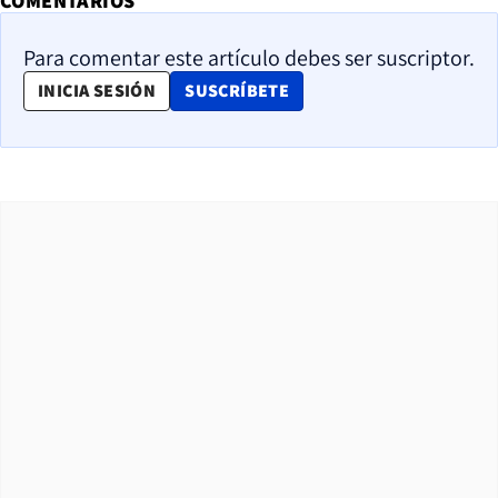
COMENTARIOS
Para comentar este artículo debes ser suscriptor.
OPENS IN NEW WINDOW
INICIA SESIÓN
SUSCRÍBETE