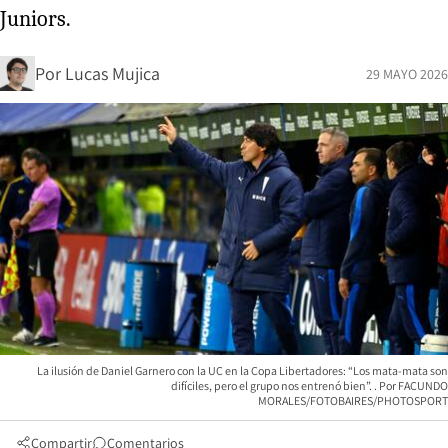
Juniors.
Por
Lucas Mujica
29 MAYO 2026
La ilusión de Daniel Garnero con la UC en la Copa Libertadores: “Los mata-mata son
difíciles, pero el grupo nos entrenó bien”.
FACUNDO
MORALES/FOTOBAIRES/PHOTOSPORT
Compartir
Comentarios