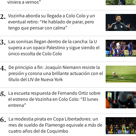
viniera a vernos”
Vozinha aborda su llegada a Colo Colo y un
2
.
eventual retiro: “He hablado de parar, pero
tengo que pensar con calma”
Las sonrisas llegan dentro de la cancha: la U
3
.
supera a un opaco Palestino y sigue siendo el
único escolta de Colo Colo
De principio a fin: Joaquín Niemann resiste la
4
.
presión y corona una brillante actuación con el
título del LIV de Nueva York
La escueta respuesta de Fernando Ortiz sobre
5
.
el estreno de Vozinha en Colo Colo: “El lunes
entrena”
La modestia pirata en Copa Libertadores: un
6
.
mes de sueldo de Flamengo equivale a más de
cuatro años del de Coquimbo