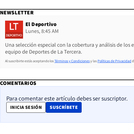
NEWSLETTER
El Deportivo
Lunes, 8:45 AM
Una selección especial con la cobertura y análisis de los
equipo de Deportes de La Tercera.
Al suscribirte estás aceptando los
Términos y Condiciones
y las
Políticas de Privacidad
d
COMENTARIOS
Para comentar este artículo debes ser suscriptor.
OPENS IN NEW WINDOW
INICIA SESIÓN
SUSCRÍBETE