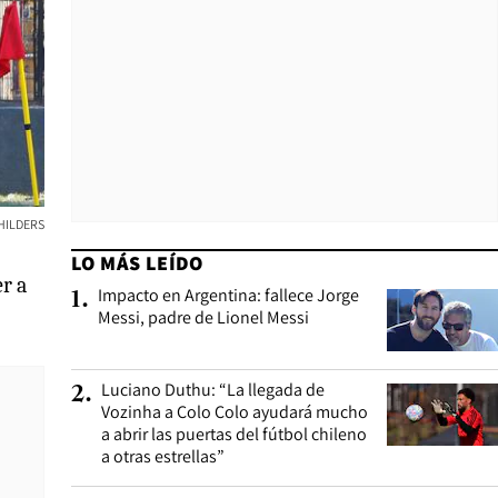
HILDERS
LO MÁS LEÍDO
er a
Impacto en Argentina: fallece Jorge
1
.
Messi, padre de Lionel Messi
Luciano Duthu: “La llegada de
2
.
Vozinha a Colo Colo ayudará mucho
a abrir las puertas del fútbol chileno
a otras estrellas”