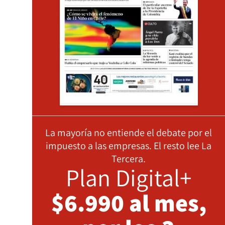
La mayoría no entiende el debate por el
impuesto a las empresas. El resto lee La
Tercera.
Plan Digital+
$6.990 al mes,