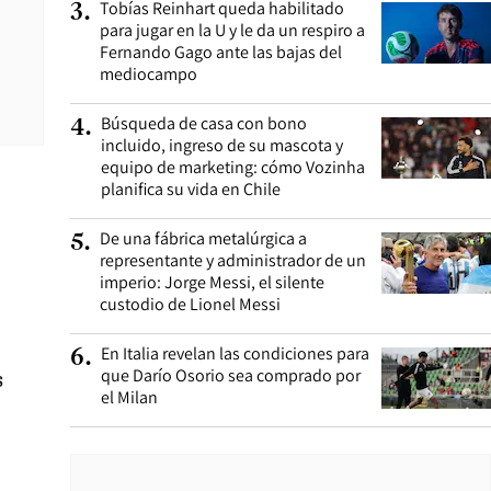
Tobías Reinhart queda habilitado
3
.
para jugar en la U y le da un respiro a
Fernando Gago ante las bajas del
mediocampo
Búsqueda de casa con bono
4
.
incluido, ingreso de su mascota y
equipo de marketing: cómo Vozinha
planifica su vida en Chile
De una fábrica metalúrgica a
5
.
representante y administrador de un
imperio: Jorge Messi, el silente
custodio de Lionel Messi
En Italia revelan las condiciones para
6
.
que Darío Osorio sea comprado por
s
el Milan