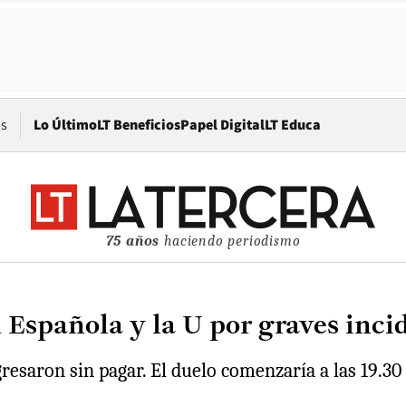
Opens in new window
os
Lo Último
LT Beneficios
Papel Digital
LT Educa
75 años
haciendo periodismo
n Española y la U por graves inci
gresaron sin pagar. El duelo comenzaría a las 19.30