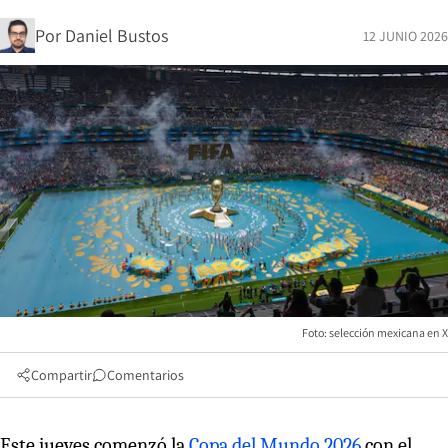
Por
Daniel Bustos
12 JUNIO 2026
Foto: selección mexicana en X
Compartir
Comentarios
Este jueves comenzó la
Copa del Mundo 2026
con el