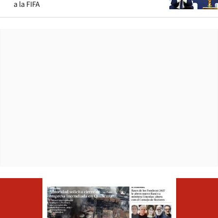
a la FIFA
Opens in ne