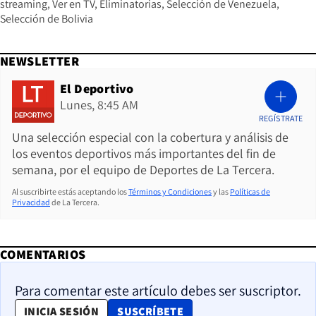
streaming
Ver en TV
Eliminatorias
Selección de Venezuela
Selección de Bolivia
NEWSLETTER
El Deportivo
Lunes, 8:45 AM
REGÍSTRATE
Una selección especial con la cobertura y análisis de
los eventos deportivos más importantes del fin de
semana, por el equipo de Deportes de La Tercera.
Al suscribirte estás aceptando los
Términos y Condiciones
y las
Políticas de
Privacidad
de La Tercera.
COMENTARIOS
Para comentar este artículo debes ser suscriptor.
OPENS IN NEW WINDOW
INICIA SESIÓN
SUSCRÍBETE