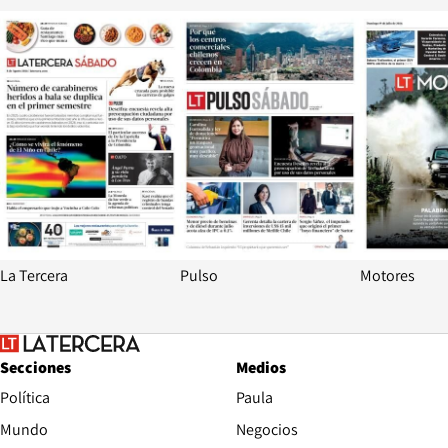
Opens in new window
Opens in ne
La Tercera
Pulso
Motores
Secciones
Medios
Política
Paula
Mundo
Negocios