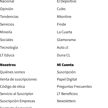
Nacional
El Deportivo
Opinión
Culto
Tendencias
Mtonline
Servicios
Finde
Opens in new window
Minería
La Cuarta
Opens in new wind
Sociales
Glamorama
Opens in new window
Tecnología
Auto.cl
Opens in new window
LT Educa
Duna CL
Nosotros
Mi Cuenta
Quiénes somos
Suscripción
Opens in new win
Venta de suscripciones
Papel Digital
Opens in new window
Código de etica
Preguntas Frecuentes
Servicio al Suscriptor
LT Beneficios
Suscripción Empresas
Newsletters
Opens in new window