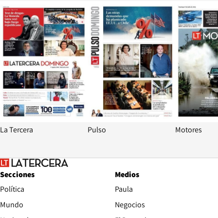
Opens in new window
Opens in ne
La Tercera
Pulso
Motores
Secciones
Medios
Política
Paula
Mundo
Negocios