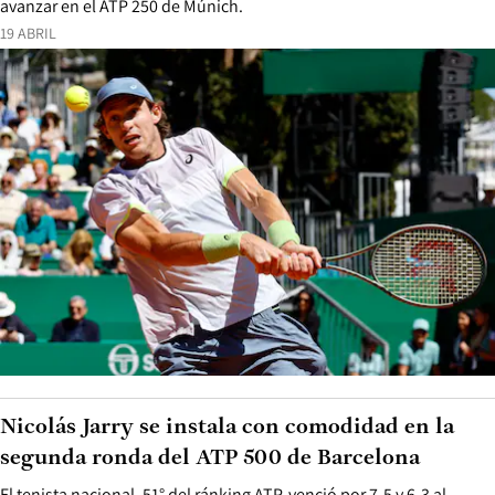
avanzar en el ATP 250 de Múnich.
19 ABRIL
Nicolás Jarry se instala con comodidad en la
segunda ronda del ATP 500 de Barcelona
El tenista nacional, 51° del ránking ATP, venció por 7-5 y 6-3 al