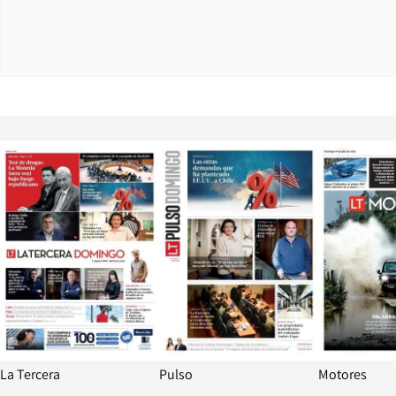
Opens in new window
Opens in ne
La Tercera
Pulso
Motores