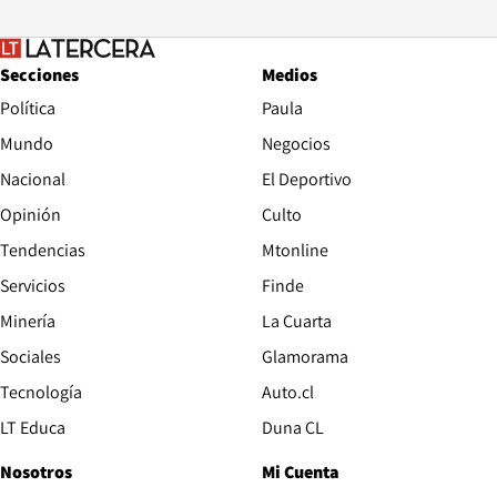
Secciones
Medios
Política
Paula
Mundo
Negocios
Nacional
El Deportivo
Opinión
Culto
Tendencias
Mtonline
Servicios
Finde
Opens in new window
Minería
La Cuarta
Opens in new wind
Sociales
Glamorama
Opens in new window
Tecnología
Auto.cl
Opens in new window
LT Educa
Duna CL
Nosotros
Mi Cuenta