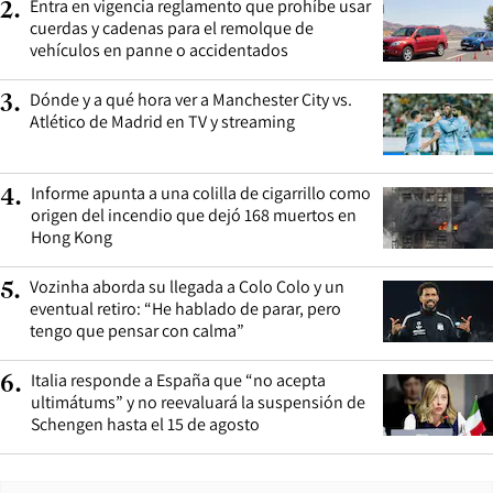
Entra en vigencia reglamento que prohíbe usar
2
.
cuerdas y cadenas para el remolque de
vehículos en panne o accidentados
Dónde y a qué hora ver a Manchester City vs.
3
.
Atlético de Madrid en TV y streaming
Informe apunta a una colilla de cigarrillo como
4
.
origen del incendio que dejó 168 muertos en
Hong Kong
Vozinha aborda su llegada a Colo Colo y un
5
.
eventual retiro: “He hablado de parar, pero
tengo que pensar con calma”
Italia responde a España que “no acepta
6
.
ultimátums” y no reevaluará la suspensión de
Schengen hasta el 15 de agosto