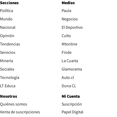
Secciones
Medios
Política
Paula
Mundo
Negocios
Nacional
El Deportivo
Opinión
Culto
Tendencias
Mtonline
Servicios
Finde
Opens in new window
Minería
La Cuarta
Opens in new wind
Sociales
Glamorama
Opens in new window
Tecnología
Auto.cl
Opens in new window
LT Educa
Duna CL
Nosotros
Mi Cuenta
Quiénes somos
Suscripción
Opens in new win
Venta de suscripciones
Papel Digital