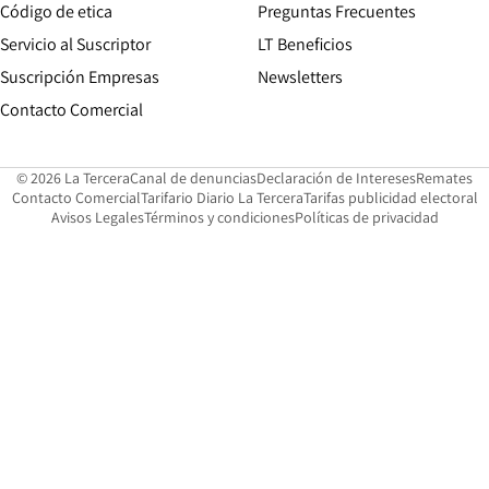
Opens in new window
Código de etica
Preguntas Frecuentes
Servicio al Suscriptor
LT Beneficios
Suscripción Empresas
Newsletters
Opens in new window
Contacto Comercial
Opens in new window
Opens in 
Op
© 2026 La Tercera
Canal de denuncias
Declaración de Intereses
Remates
Opens in new window
Opens in new window
O
Contacto Comercial
Tarifario Diario La Tercera
Tarifas publicidad electoral
Opens in new window
Avisos Legales
Términos y condiciones
Políticas de privacidad