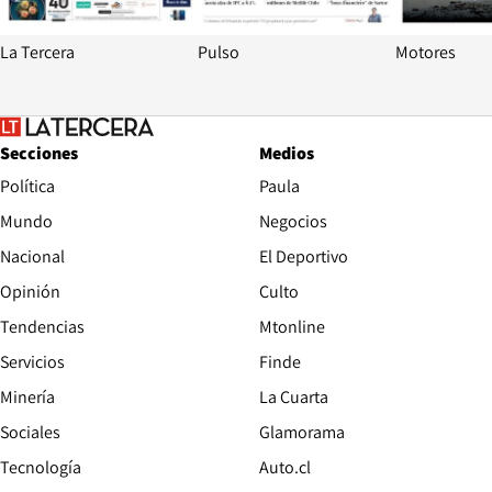
La Tercera
Pulso
Motores
Secciones
Medios
Política
Paula
Mundo
Negocios
Nacional
El Deportivo
Opinión
Culto
Tendencias
Mtonline
Servicios
Finde
Opens in new window
Minería
La Cuarta
Opens in new wind
Sociales
Glamorama
Opens in new window
Tecnología
Auto.cl