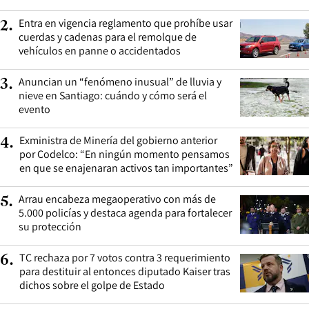
Entra en vigencia reglamento que prohíbe usar
2
.
cuerdas y cadenas para el remolque de
vehículos en panne o accidentados
Anuncian un “fenómeno inusual” de lluvia y
3
.
nieve en Santiago: cuándo y cómo será el
evento
Exministra de Minería del gobierno anterior
4
.
por Codelco: “En ningún momento pensamos
en que se enajenaran activos tan importantes”
Arrau encabeza megaoperativo con más de
5
.
5.000 policías y destaca agenda para fortalecer
su protección
TC rechaza por 7 votos contra 3 requerimiento
6
.
para destituir al entonces diputado Kaiser tras
dichos sobre el golpe de Estado