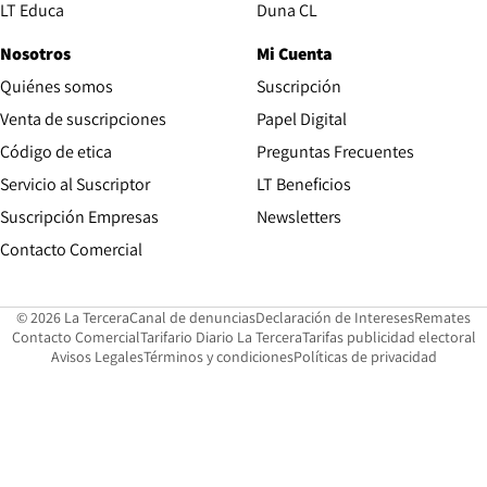
Opens in new window
LT Educa
Duna CL
Nosotros
Mi Cuenta
Quiénes somos
Suscripción
Opens in new win
Venta de suscripciones
Papel Digital
Opens in new window
Código de etica
Preguntas Frecuentes
Servicio al Suscriptor
LT Beneficios
Suscripción Empresas
Newsletters
Opens in new window
Contacto Comercial
Opens in new window
Opens in 
Op
© 2026 La Tercera
Canal de denuncias
Declaración de Intereses
Remates
Opens in new window
Opens in new window
O
Contacto Comercial
Tarifario Diario La Tercera
Tarifas publicidad electoral
Opens in new window
Avisos Legales
Términos y condiciones
Políticas de privacidad