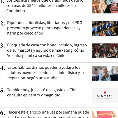
Los tres extranjeros que Carabineros detuvo
1
.
con más de $540 millones en billetes en
Coquimbo
Diputados oficialistas, libertarios y del PDG
2
.
presentan proyecto para suspender la Ley
Karin por cinco años
Búsqueda de casa con bono incluido, ingreso
3
.
de su mascota y equipo de marketing: cómo
Vozinha planifica su vida en Chile
Estos hábitos diarios pueden ayudar a los
4
.
adultos mayores a reducir el dolor físico y la
depresión, según un estudio
Temblor hoy, jueves 6 de agosto en Chile:
5
.
consulta epicentro y magnitud
Hacer este ejercicio una vez por semana puede
6
.
ayudar a reducir la grasa abdominal, según un