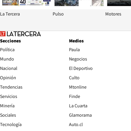
La Tercera
Pulso
Motores
Secciones
Medios
Política
Paula
Mundo
Negocios
Nacional
El Deportivo
Opinión
Culto
Tendencias
Mtonline
Servicios
Finde
Opens in new window
Minería
La Cuarta
Opens in new wind
Sociales
Glamorama
Opens in new window
Tecnología
Auto.cl