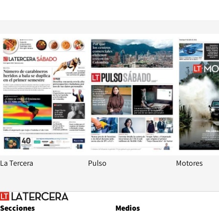
Opens in new window
Opens in ne
La Tercera
Pulso
Motores
Secciones
Medios