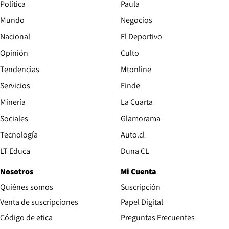
Política
Paula
Mundo
Negocios
Nacional
El Deportivo
Opinión
Culto
Tendencias
Mtonline
Servicios
Finde
Opens in new window
Minería
La Cuarta
Opens in new wind
Sociales
Glamorama
Opens in new window
Tecnología
Auto.cl
Opens in new window
LT Educa
Duna CL
Nosotros
Mi Cuenta
Quiénes somos
Suscripción
Opens in new win
Venta de suscripciones
Papel Digital
Opens in new window
Código de etica
Preguntas Frecuentes