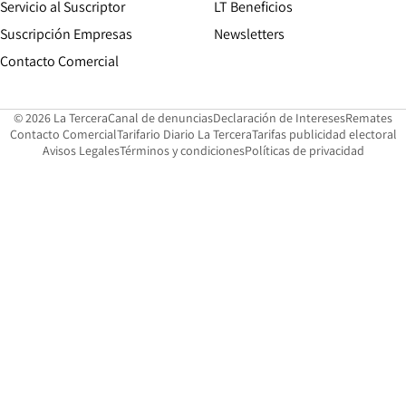
Servicio al Suscriptor
LT Beneficios
Suscripción Empresas
Newsletters
Opens in new window
Contacto Comercial
Opens in new window
Opens in 
Op
© 2026 La Tercera
Canal de denuncias
Declaración de Intereses
Remates
Opens in new window
Opens in new window
O
Contacto Comercial
Tarifario Diario La Tercera
Tarifas publicidad electoral
Opens in new window
Avisos Legales
Términos y condiciones
Políticas de privacidad