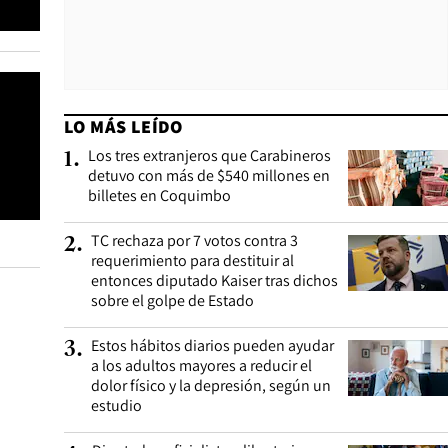
LO MÁS LEÍDO
Los tres extranjeros que Carabineros
1
.
detuvo con más de $540 millones en
billetes en Coquimbo
TC rechaza por 7 votos contra 3
2
.
requerimiento para destituir al
entonces diputado Kaiser tras dichos
sobre el golpe de Estado
Estos hábitos diarios pueden ayudar
3
.
a los adultos mayores a reducir el
dolor físico y la depresión, según un
estudio