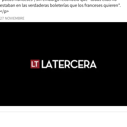
estaban en las verdaderas boleterías que los franceses quieren".
</p>
27 NOVIEMBRE