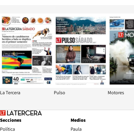
Opens in new window
Opens in ne
La Tercera
Pulso
Motores
Secciones
Medios
Política
Paula