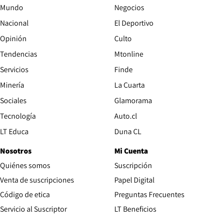
Mundo
Negocios
Nacional
El Deportivo
Opinión
Culto
Tendencias
Mtonline
Servicios
Finde
Opens in new window
Minería
La Cuarta
Opens in new wind
Sociales
Glamorama
Opens in new window
Tecnología
Auto.cl
Opens in new window
LT Educa
Duna CL
Nosotros
Mi Cuenta
Quiénes somos
Suscripción
Opens in new win
Venta de suscripciones
Papel Digital
Opens in new window
Código de etica
Preguntas Frecuentes
Servicio al Suscriptor
LT Beneficios