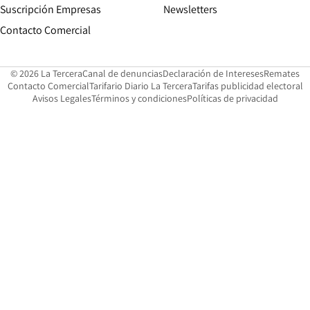
Suscripción Empresas
Newsletters
Opens in new window
Contacto Comercial
Opens in new window
Opens in 
Op
© 2026 La Tercera
Canal de denuncias
Declaración de Intereses
Remates
Opens in new window
Opens in new window
O
Contacto Comercial
Tarifario Diario La Tercera
Tarifas publicidad electoral
Opens in new window
Avisos Legales
Términos y condiciones
Políticas de privacidad