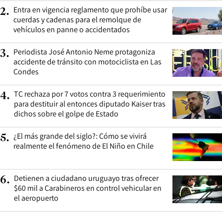
Entra en vigencia reglamento que prohíbe usar
2
.
cuerdas y cadenas para el remolque de
vehículos en panne o accidentados
Periodista José Antonio Neme protagoniza
3
.
accidente de tránsito con motociclista en Las
Condes
TC rechaza por 7 votos contra 3 requerimiento
4
.
para destituir al entonces diputado Kaiser tras
dichos sobre el golpe de Estado
¿El más grande del siglo?: Cómo se vivirá
5
.
realmente el fenómeno de El Niño en Chile
Detienen a ciudadano uruguayo tras ofrecer
6
.
$60 mil a Carabineros en control vehicular en
el aeropuerto