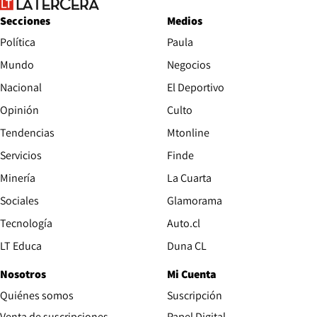
Secciones
Medios
Política
Paula
Mundo
Negocios
Nacional
El Deportivo
Opinión
Culto
Tendencias
Mtonline
Servicios
Finde
Opens in new window
Minería
La Cuarta
Opens in new wind
Sociales
Glamorama
Opens in new window
Tecnología
Auto.cl
Opens in new window
LT Educa
Duna CL
Nosotros
Mi Cuenta
Quiénes somos
Suscripción
Opens in new win
Venta de suscripciones
Papel Digital