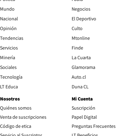
Mundo
Negocios
Nacional
El Deportivo
Opinión
Culto
Tendencias
Mtonline
Servicios
Finde
Opens in new window
Minería
La Cuarta
Opens in new wind
Sociales
Glamorama
Opens in new window
Tecnología
Auto.cl
Opens in new window
LT Educa
Duna CL
Nosotros
Mi Cuenta
Quiénes somos
Suscripción
Opens in new win
Venta de suscripciones
Papel Digital
Opens in new window
Código de etica
Preguntas Frecuentes
Servicio al Suscriptor
LT Beneficios