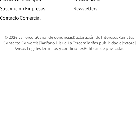
Suscripción Empresas
Newsletters
Opens in new window
Contacto Comercial
Opens in new window
Opens in 
Op
© 2026 La Tercera
Canal de denuncias
Declaración de Intereses
Remates
Opens in new window
Opens in new window
O
Contacto Comercial
Tarifario Diario La Tercera
Tarifas publicidad electoral
Opens in new window
Avisos Legales
Términos y condiciones
Políticas de privacidad