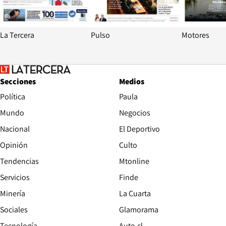
La Tercera
Pulso
Motores
Secciones
Medios
Política
Paula
Mundo
Negocios
Nacional
El Deportivo
Opinión
Culto
Tendencias
Mtonline
Servicios
Finde
Opens in new window
Minería
La Cuarta
Opens in new wind
Sociales
Glamorama
Opens in new window
Tecnología
Auto.cl