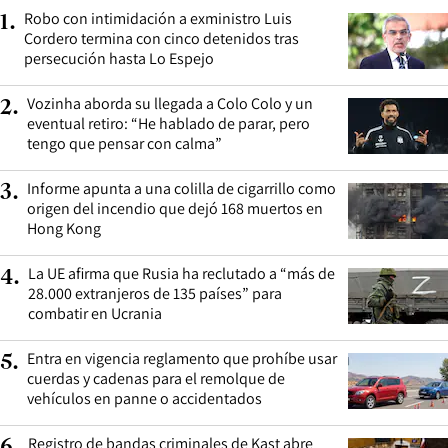
Robo con intimidación a exministro Luis
1
.
Cordero termina con cinco detenidos tras
persecución hasta Lo Espejo
Vozinha aborda su llegada a Colo Colo y un
2
.
eventual retiro: “He hablado de parar, pero
tengo que pensar con calma”
Informe apunta a una colilla de cigarrillo como
3
.
origen del incendio que dejó 168 muertos en
Hong Kong
La UE afirma que Rusia ha reclutado a “más de
4
.
28.000 extranjeros de 135 países” para
combatir en Ucrania
Entra en vigencia reglamento que prohíbe usar
5
.
cuerdas y cadenas para el remolque de
vehículos en panne o accidentados
Registro de bandas criminales de Kast abre