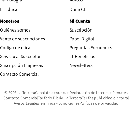
Opens in new window
LT Educa
Duna CL
Nosotros
Mi Cuenta
Quiénes somos
Suscripción
Opens in new win
Venta de suscripciones
Papel Digital
Opens in new window
Código de etica
Preguntas Frecuentes
Servicio al Suscriptor
LT Beneficios
Suscripción Empresas
Newsletters
Opens in new window
Contacto Comercial
Opens in new window
Opens in 
Op
© 2026 La Tercera
Canal de denuncias
Declaración de Intereses
Remates
Opens in new window
Opens in new window
O
Contacto Comercial
Tarifario Diario La Tercera
Tarifas publicidad electoral
Opens in new window
Avisos Legales
Términos y condiciones
Políticas de privacidad