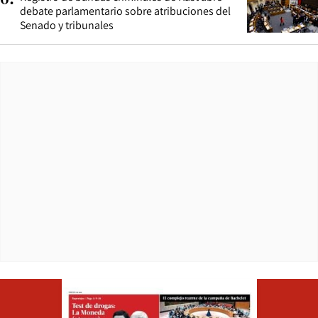
6
.
debate parlamentario sobre atribuciones del
Senado y tribunales
Opens in ne