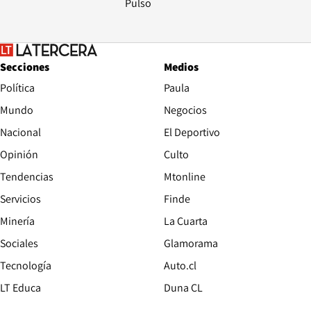
Pulso
Secciones
Medios
Política
Paula
Mundo
Negocios
Nacional
El Deportivo
Opinión
Culto
Tendencias
Mtonline
Servicios
Finde
Opens in new window
Minería
La Cuarta
Opens in new wind
Sociales
Glamorama
Opens in new window
Tecnología
Auto.cl
Opens in new window
LT Educa
Duna CL