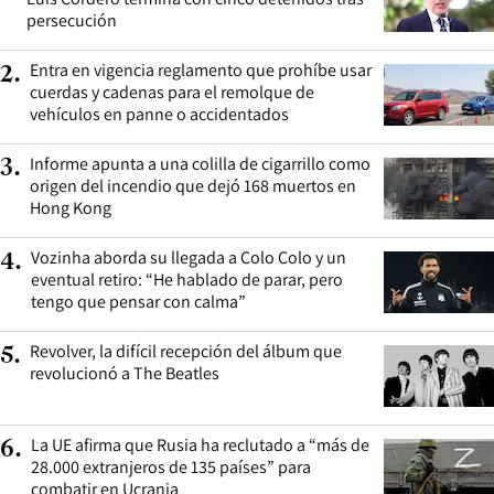
persecución
Entra en vigencia reglamento que prohíbe usar
2
.
cuerdas y cadenas para el remolque de
vehículos en panne o accidentados
Informe apunta a una colilla de cigarrillo como
3
.
origen del incendio que dejó 168 muertos en
Hong Kong
Vozinha aborda su llegada a Colo Colo y un
4
.
eventual retiro: “He hablado de parar, pero
tengo que pensar con calma”
Revolver, la difícil recepción del álbum que
5
.
revolucionó a The Beatles
La UE afirma que Rusia ha reclutado a “más de
6
.
28.000 extranjeros de 135 países” para
combatir en Ucrania