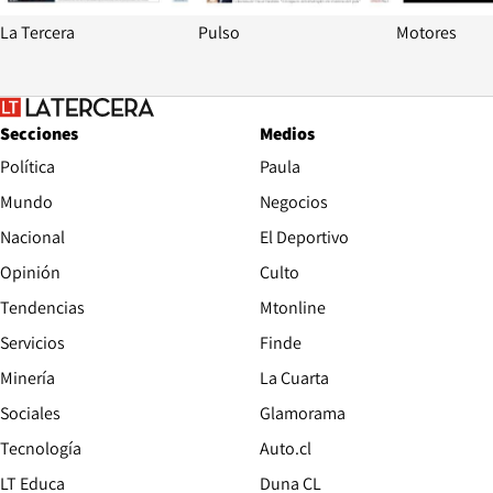
La Tercera
Pulso
Motores
Secciones
Medios
Política
Paula
Mundo
Negocios
Nacional
El Deportivo
Opinión
Culto
Tendencias
Mtonline
Servicios
Finde
Opens in new window
Minería
La Cuarta
Opens in new wind
Sociales
Glamorama
Opens in new window
Tecnología
Auto.cl
Opens in new window
LT Educa
Duna CL