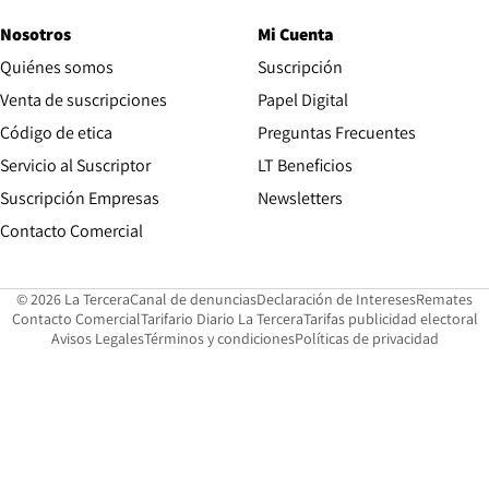
Nosotros
Mi Cuenta
Quiénes somos
Suscripción
Opens in new win
Venta de suscripciones
Papel Digital
Opens in new window
Código de etica
Preguntas Frecuentes
Servicio al Suscriptor
LT Beneficios
Suscripción Empresas
Newsletters
Opens in new window
Contacto Comercial
Opens in new window
Opens in 
Op
© 2026 La Tercera
Canal de denuncias
Declaración de Intereses
Remates
Opens in new window
Opens in new window
O
Contacto Comercial
Tarifario Diario La Tercera
Tarifas publicidad electoral
Opens in new window
Avisos Legales
Términos y condiciones
Políticas de privacidad