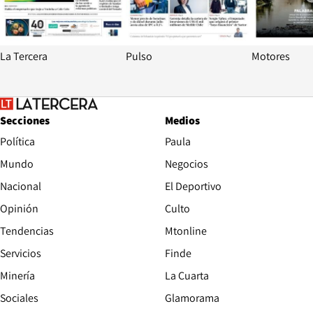
La Tercera
Pulso
Motores
Secciones
Medios
Política
Paula
Mundo
Negocios
Nacional
El Deportivo
Opinión
Culto
Tendencias
Mtonline
Servicios
Finde
Opens in new window
Minería
La Cuarta
Opens in new wind
Sociales
Glamorama