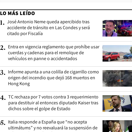
LO MÁS LEÍDO
José Antonio Neme queda apercibido tras
1
.
accidente de tránsito en Las Condes y será
citado por Fiscalía
Entra en vigencia reglamento que prohíbe usar
2
.
cuerdas y cadenas para el remolque de
vehículos en panne o accidentados
Informe apunta a una colilla de cigarrillo como
3
.
origen del incendio que dejó 168 muertos en
Hong Kong
TC rechaza por 7 votos contra 3 requerimiento
4
.
para destituir al entonces diputado Kaiser tras
dichos sobre el golpe de Estado
Italia responde a España que “no acepta
5
.
ultimátums” y no reevaluará la suspensión de