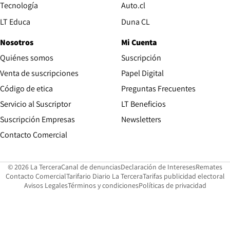
Opens in new window
Tecnología
Auto.cl
Opens in new window
LT Educa
Duna CL
Nosotros
Mi Cuenta
Quiénes somos
Suscripción
Opens in new win
Venta de suscripciones
Papel Digital
Opens in new window
Código de etica
Preguntas Frecuentes
Servicio al Suscriptor
LT Beneficios
Suscripción Empresas
Newsletters
Opens in new window
Contacto Comercial
Opens in new window
Opens in 
Op
© 2026 La Tercera
Canal de denuncias
Declaración de Intereses
Remates
Opens in new window
Opens in new window
O
Contacto Comercial
Tarifario Diario La Tercera
Tarifas publicidad electoral
Opens in new window
Avisos Legales
Términos y condiciones
Políticas de privacidad