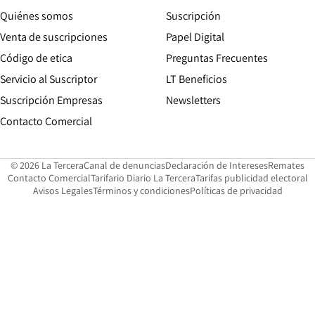
Quiénes somos
Suscripción
Opens in new win
Venta de suscripciones
Papel Digital
Opens in new window
Código de etica
Preguntas Frecuentes
Servicio al Suscriptor
LT Beneficios
Suscripción Empresas
Newsletters
Opens in new window
Contacto Comercial
Opens in new window
Opens in 
Op
© 2026 La Tercera
Canal de denuncias
Declaración de Intereses
Remates
Opens in new window
Opens in new window
O
Contacto Comercial
Tarifario Diario La Tercera
Tarifas publicidad electoral
Opens in new window
Avisos Legales
Términos y condiciones
Políticas de privacidad