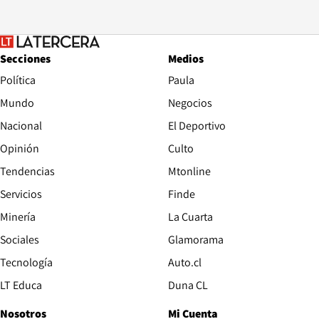
Secciones
Medios
Política
Paula
Mundo
Negocios
Nacional
El Deportivo
Opinión
Culto
Tendencias
Mtonline
Servicios
Finde
Opens in new window
Minería
La Cuarta
Opens in new wind
Sociales
Glamorama
Opens in new window
Tecnología
Auto.cl
Opens in new window
LT Educa
Duna CL
Nosotros
Mi Cuenta