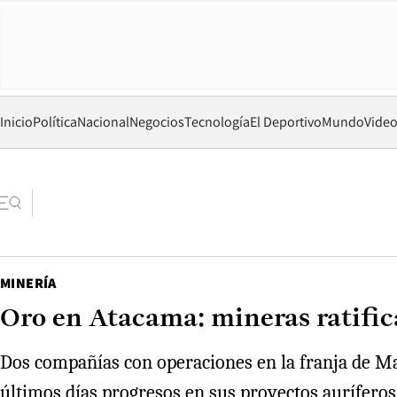
Inicio
Política
Nacional
Negocios
Tecnología
El Deportivo
Mundo
Vide
MINERÍA
Oro en Atacama: mineras ratific
Dos compañías con operaciones en la franja de Ma
últimos días progresos en sus proyectos auríferos