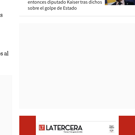
entonces diputado Kaiser tras dichos
sobre el golpe de Estado
ás
s al
Opens i