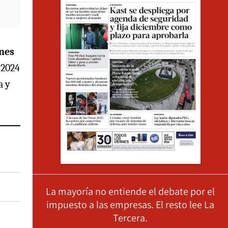
ones
 2024
a y
La mayoría no entiende el debate por el
impuesto a las empresas. El resto lee La
Tercera.