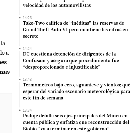
velocidad de los automovilistas
14:26
Take-Two califica de “inéditas” las reservas de
Grand Theft Auto VI pero mantiene las cifras en
secreto
 la
14:24
do a
DC cuestiona detención de dirigentes de la
Confusam y asegura que procedimiento fue
nes
“desproporcionado e injustificable”
nzas
13:43
Termómetros bajo cero, aguanieve y vientos: qué
esperar del variado escenario meteorológico para
este fin de semana
13:34
Poduje detalla seis ejes principales del Minvu en
cuenta pública y enfatiza que reconstrucción del
Biobío “va a terminar en este gobierno”