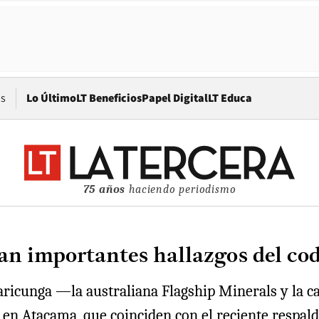
Opens in new window
os
Lo Último
LT Beneficios
Papel Digital
LT Educa
75 años
haciendo periodismo
an importantes hallazgos del co
ricunga —la australiana Flagship Minerals y la c
 en Atacama, que coinciden con el reciente respald