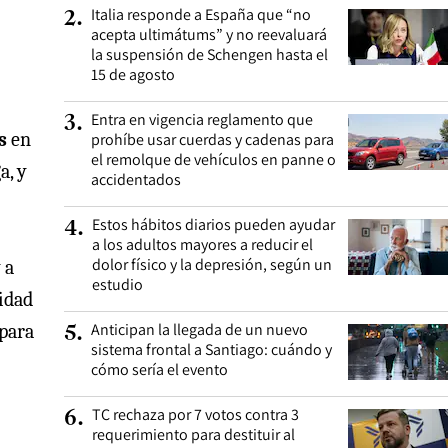
Italia responde a España que “no
2
.
acepta ultimátums” y no reevaluará
la suspensión de Schengen hasta el
15 de agosto
Entra en vigencia reglamento que
3
.
es
en
prohíbe usar cuerdas y cadenas para
el remolque de vehículos en panne o
a, y
accidentados
Estos hábitos diarios pueden ayudar
4
.
a los adultos mayores a reducir el
dolor físico y la depresión, según un
 a
estudio
lidad
Anticipan la llegada de un nuevo
 para
5
.
sistema frontal a Santiago: cuándo y
cómo sería el evento
TC rechaza por 7 votos contra 3
6
.
requerimiento para destituir al