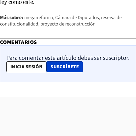
ley como este.
Más sobre:
megarreforma
Cámara de Diputados
reserva de
constitucionalidad
proyecto de reconstrucción
COMENTARIOS
Para comentar este artículo debes ser suscriptor.
OPENS IN NEW WINDOW
INICIA SESIÓN
SUSCRÍBETE