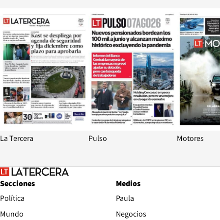
Opens in new window
Opens in ne
La Tercera
Pulso
Motores
Secciones
Medios
Política
Paula
Mundo
Negocios