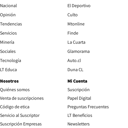
Nacional
El Deportivo
Opinión
Culto
Tendencias
Mtonline
Servicios
Finde
Opens in new window
Minería
La Cuarta
Opens in new wind
Sociales
Glamorama
Opens in new window
Tecnología
Auto.cl
Opens in new window
LT Educa
Duna CL
Nosotros
Mi Cuenta
Quiénes somos
Suscripción
Opens in new win
Venta de suscripciones
Papel Digital
Opens in new window
Código de etica
Preguntas Frecuentes
Servicio al Suscriptor
LT Beneficios
Suscripción Empresas
Newsletters