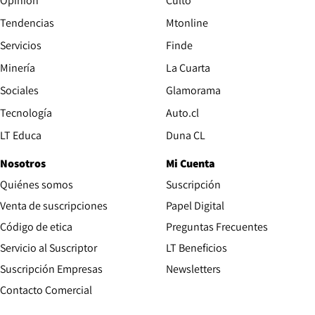
Opinión
Culto
Tendencias
Mtonline
Servicios
Finde
Opens in new window
Minería
La Cuarta
Opens in new wind
Sociales
Glamorama
Opens in new window
Tecnología
Auto.cl
Opens in new window
LT Educa
Duna CL
Nosotros
Mi Cuenta
Quiénes somos
Suscripción
Opens in new win
Venta de suscripciones
Papel Digital
Opens in new window
Código de etica
Preguntas Frecuentes
Servicio al Suscriptor
LT Beneficios
Suscripción Empresas
Newsletters
Opens in new window
Contacto Comercial