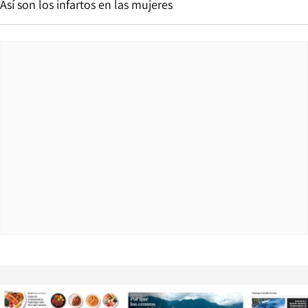
Así son los infartos en las mujeres
Opens in new window
Opens in ne