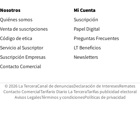
Nosotros
Mi Cuenta
Quiénes somos
Suscripción
Opens in new win
Venta de suscripciones
Papel Digital
Opens in new window
Código de etica
Preguntas Frecuentes
Servicio al Suscriptor
LT Beneficios
Suscripción Empresas
Newsletters
Opens in new window
Contacto Comercial
Opens in new window
Opens in 
Op
© 2026 La Tercera
Canal de denuncias
Declaración de Intereses
Remates
Opens in new window
Opens in new window
O
Contacto Comercial
Tarifario Diario La Tercera
Tarifas publicidad electoral
Opens in new window
Avisos Legales
Términos y condiciones
Políticas de privacidad