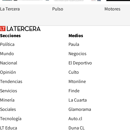
La Tercera
Pulso
Motores
Secciones
Medios
Política
Paula
Mundo
Negocios
Nacional
El Deportivo
Opinión
Culto
Tendencias
Mtonline
Servicios
Finde
Opens in new window
Minería
La Cuarta
Opens in new wind
Sociales
Glamorama
Opens in new window
Tecnología
Auto.cl
Opens in new window
LT Educa
Duna CL