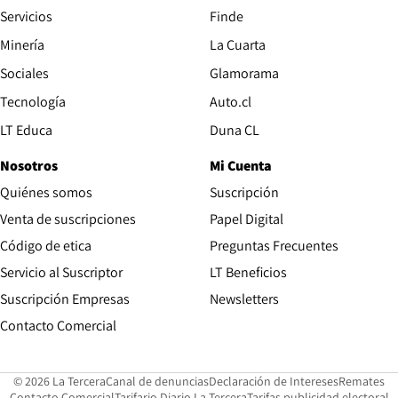
Servicios
Finde
Opens in new window
Minería
La Cuarta
Opens in new wind
Sociales
Glamorama
Opens in new window
Tecnología
Auto.cl
Opens in new window
LT Educa
Duna CL
Nosotros
Mi Cuenta
Quiénes somos
Suscripción
Opens in new win
Venta de suscripciones
Papel Digital
Opens in new window
Código de etica
Preguntas Frecuentes
Servicio al Suscriptor
LT Beneficios
Suscripción Empresas
Newsletters
Opens in new window
Contacto Comercial
Opens in new window
Opens in 
Op
© 2026 La Tercera
Canal de denuncias
Declaración de Intereses
Remates
Opens in new window
Opens in new window
O
Contacto Comercial
Tarifario Diario La Tercera
Tarifas publicidad electoral