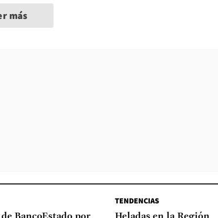
er más
TENDENCIAS
a de BancoEstado por
Heladas en la Región