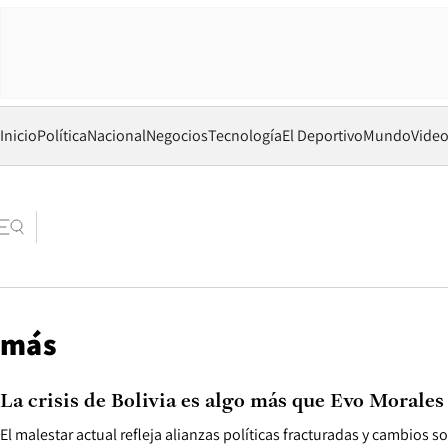
Inicio
Política
Nacional
Negocios
Tecnología
El Deportivo
Mundo
Vide
más
La crisis de Bolivia es algo más que Evo Morales
El malestar actual refleja alianzas políticas fracturadas y cambios 