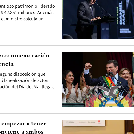
uantioso patrimonio liderado
e $ 42.851 millones. Además,
 el ministro calcula un
n la conmemoración
encia
ninguna disposición que
ó la realización de actos
ción del Día del Mar llega a
e empezar a tener
onviene a ambos