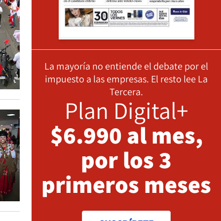
La mayoría no entiende el debate por el
impuesto a las empresas. El resto lee La
Tercera.
Plan Digital+
$6.990 al mes,
por los 3
primeros meses