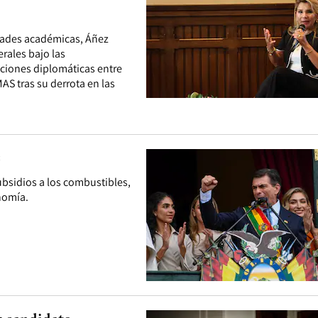
idades académicas, Áñez
erales bajo las
aciones diplomáticas entre
MAS tras su derrota en las
z
ubsidios a los combustibles,
nomía.