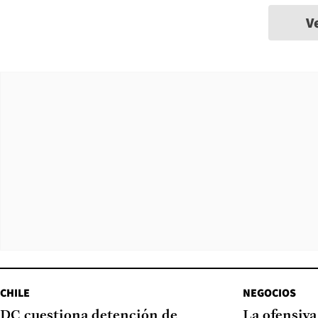
V
CHILE
NEGOCIOS
DC cuestiona detención de
La ofensiv