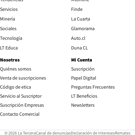
Servicios
Finde
Opens in new window
Minería
La Cuarta
Opens in new wind
Sociales
Glamorama
Opens in new window
Tecnología
Auto.cl
Opens in new window
LT Educa
Duna CL
Nosotros
Mi Cuenta
Quiénes somos
Suscripción
Opens in new win
Venta de suscripciones
Papel Digital
Opens in new window
Código de etica
Preguntas Frecuentes
Servicio al Suscriptor
LT Beneficios
Suscripción Empresas
Newsletters
Opens in new window
Contacto Comercial
Opens in new window
Opens in 
Op
© 2026 La Tercera
Canal de denuncias
Declaración de Intereses
Remates