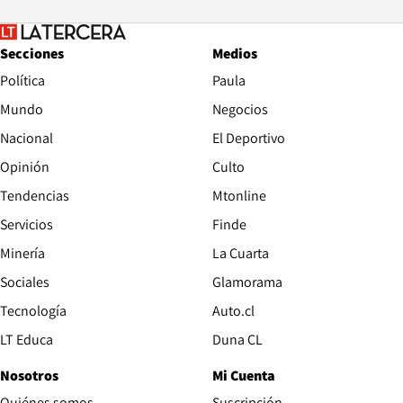
Secciones
Medios
Política
Paula
Mundo
Negocios
Nacional
El Deportivo
Opinión
Culto
Tendencias
Mtonline
Servicios
Finde
Opens in new window
Minería
La Cuarta
Opens in new wind
Sociales
Glamorama
Opens in new window
Tecnología
Auto.cl
Opens in new window
LT Educa
Duna CL
Nosotros
Mi Cuenta
Quiénes somos
Suscripción