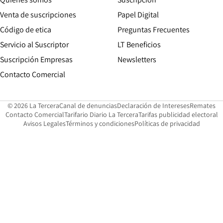
Opens in new win
Venta de suscripciones
Papel Digital
Opens in new window
Código de etica
Preguntas Frecuentes
Servicio al Suscriptor
LT Beneficios
Suscripción Empresas
Newsletters
Opens in new window
Contacto Comercial
Opens in new window
Opens in 
Op
© 2026 La Tercera
Canal de denuncias
Declaración de Intereses
Remates
Opens in new window
Opens in new window
O
Contacto Comercial
Tarifario Diario La Tercera
Tarifas publicidad electoral
Opens in new window
Avisos Legales
Términos y condiciones
Políticas de privacidad