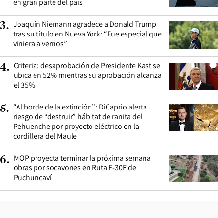
en gran parte del país
Joaquín Niemann agradece a Donald Trump
3
.
tras su título en Nueva York: “Fue especial que
viniera a vernos”
Criteria: desaprobación de Presidente Kast se
4
.
ubica en 52% mientras su aprobación alcanza
el 35%
“Al borde de la extinción”: DiCaprio alerta
5
.
riesgo de “destruir” hábitat de ranita del
Pehuenche por proyecto eléctrico en la
cordillera del Maule
MOP proyecta terminar la próxima semana
6
.
obras por socavones en Ruta F-30E de
Puchuncaví