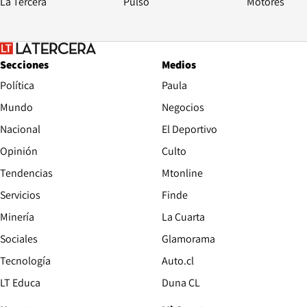
La Tercera
Pulso
Motores
Secciones
Medios
Política
Paula
Mundo
Negocios
Nacional
El Deportivo
Opinión
Culto
Tendencias
Mtonline
Servicios
Finde
Opens in new window
Minería
La Cuarta
Opens in new wind
Sociales
Glamorama
Opens in new window
Tecnología
Auto.cl
Opens in new window
LT Educa
Duna CL