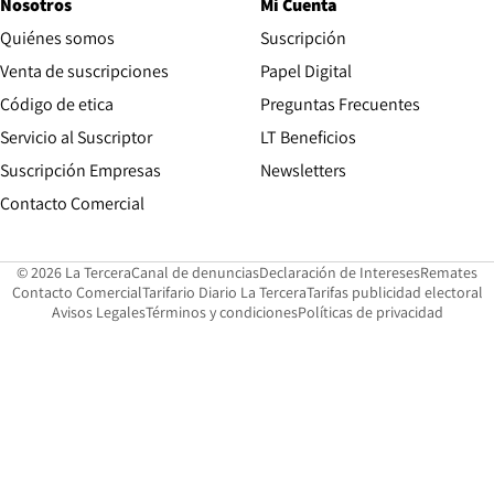
Nosotros
Mi Cuenta
Quiénes somos
Suscripción
Opens in new win
Venta de suscripciones
Papel Digital
Opens in new window
Código de etica
Preguntas Frecuentes
Servicio al Suscriptor
LT Beneficios
Suscripción Empresas
Newsletters
Opens in new window
Contacto Comercial
Opens in new window
Opens in 
Op
© 2026 La Tercera
Canal de denuncias
Declaración de Intereses
Remates
Opens in new window
Opens in new window
O
Contacto Comercial
Tarifario Diario La Tercera
Tarifas publicidad electoral
Opens in new window
Avisos Legales
Términos y condiciones
Políticas de privacidad