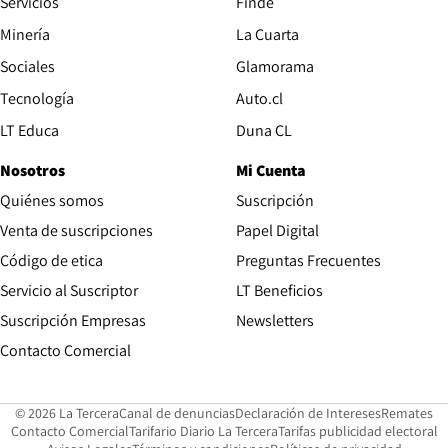
Servicios
Finde
Opens in new window
Minería
La Cuarta
Opens in new wind
Sociales
Glamorama
Opens in new window
Tecnología
Auto.cl
Opens in new window
LT Educa
Duna CL
Nosotros
Mi Cuenta
Quiénes somos
Suscripción
Opens in new win
Venta de suscripciones
Papel Digital
Opens in new window
Código de etica
Preguntas Frecuentes
Servicio al Suscriptor
LT Beneficios
Suscripción Empresas
Newsletters
Opens in new window
Contacto Comercial
Opens in new window
Opens in 
Op
© 2026 La Tercera
Canal de denuncias
Declaración de Intereses
Remates
Opens in new window
Opens in new window
O
Contacto Comercial
Tarifario Diario La Tercera
Tarifas publicidad electoral