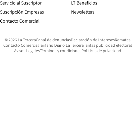
Servicio al Suscriptor
LT Beneficios
Suscripción Empresas
Newsletters
Opens in new window
Contacto Comercial
Opens in new window
Opens in 
Op
© 2026 La Tercera
Canal de denuncias
Declaración de Intereses
Remates
Opens in new window
Opens in new window
O
Contacto Comercial
Tarifario Diario La Tercera
Tarifas publicidad electoral
Opens in new window
Avisos Legales
Términos y condiciones
Políticas de privacidad