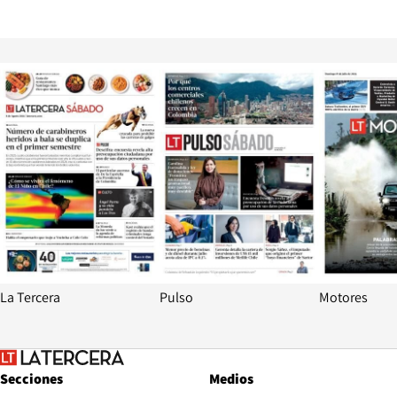
Opens in new window
Opens in ne
La Tercera
Pulso
Motores
Secciones
Medios