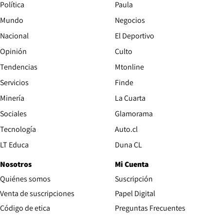
Política
Paula
Mundo
Negocios
Nacional
El Deportivo
Opinión
Culto
Tendencias
Mtonline
Servicios
Finde
Opens in new window
Minería
La Cuarta
Opens in new wind
Sociales
Glamorama
Opens in new window
Tecnología
Auto.cl
Opens in new window
LT Educa
Duna CL
Nosotros
Mi Cuenta
Quiénes somos
Suscripción
Opens in new win
Venta de suscripciones
Papel Digital
Opens in new window
Código de etica
Preguntas Frecuentes