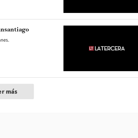
ansantiago
anes.
er más