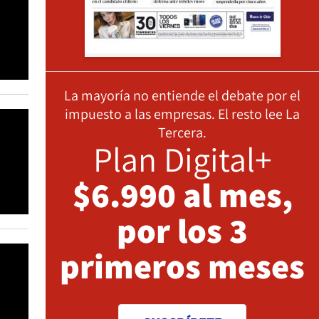
La mayoría no entiende el debate por el
impuesto a las empresas. El resto lee La
Tercera.
Plan Digital+
$6.990 al mes,
por los 3
primeros meses