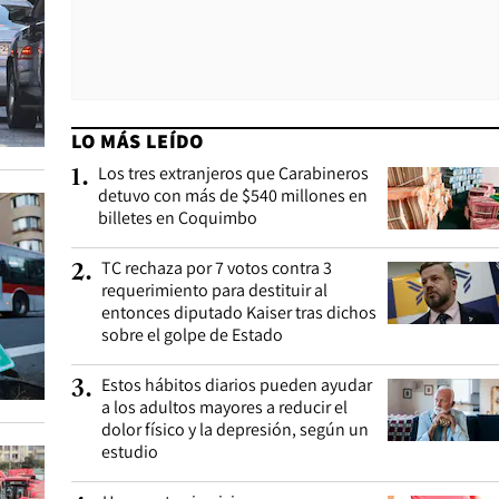
LO MÁS LEÍDO
Los tres extranjeros que Carabineros
1
.
detuvo con más de $540 millones en
billetes en Coquimbo
TC rechaza por 7 votos contra 3
2
.
requerimiento para destituir al
entonces diputado Kaiser tras dichos
sobre el golpe de Estado
Estos hábitos diarios pueden ayudar
3
.
a los adultos mayores a reducir el
dolor físico y la depresión, según un
estudio