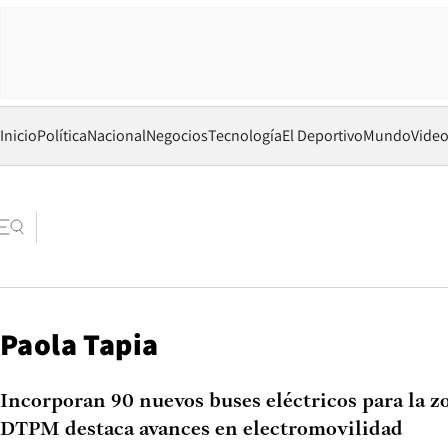
Inicio
Política
Nacional
Negocios
Tecnología
El Deportivo
Mundo
Vide
Paola Tapia
Incorporan 90 nuevos buses eléctricos para la z
DTPM destaca avances en electromovilidad