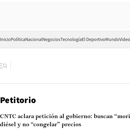
Inicio
Política
Nacional
Negocios
Tecnología
El Deportivo
Mundo
Vide
Petitorio
CNTC aclara petición al gobierno: buscan “mori
diésel y no “congelar” precios