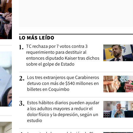
LO MÁS LEÍDO
TC rechaza por 7 votos contra 3
1
.
requerimiento para destituir al
entonces diputado Kaiser tras dichos
sobre el golpe de Estado
Los tres extranjeros que Carabineros
2
.
detuvo con más de $540 millones en
billetes en Coquimbo
Estos hábitos diarios pueden ayudar
3
.
a los adultos mayores a reducir el
dolor físico y la depresión, según un
estudio