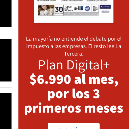
La mayoría no entiende el debate por el
impuesto a las empresas. El resto lee La
Tercera.
Plan Digital+
$6.990 al mes,
por los 3
primeros meses