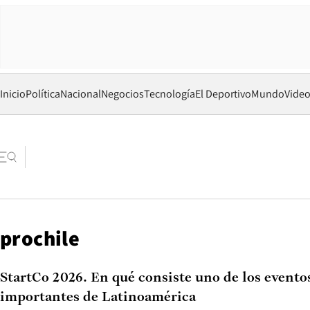
Inicio
Política
Nacional
Negocios
Tecnología
El Deportivo
Mundo
Vide
prochile
StartCo 2026. En qué consiste uno de los evento
importantes de Latinoamérica