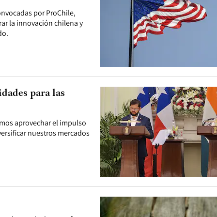
onvocadas por ProChile,
rar la innovación chilena y
do.
idades para las
emos aprovechar el impulso
iversificar nuestros mercados