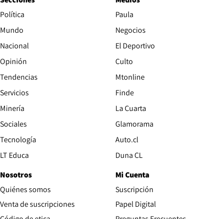
Política
Paula
Mundo
Negocios
Nacional
El Deportivo
Opinión
Culto
Tendencias
Mtonline
Servicios
Finde
Opens in new window
Minería
La Cuarta
Opens in new wind
Sociales
Glamorama
Opens in new window
Tecnología
Auto.cl
Opens in new window
LT Educa
Duna CL
Nosotros
Mi Cuenta
Quiénes somos
Suscripción
Opens in new win
Venta de suscripciones
Papel Digital
Opens in new window
Código de etica
Preguntas Frecuentes