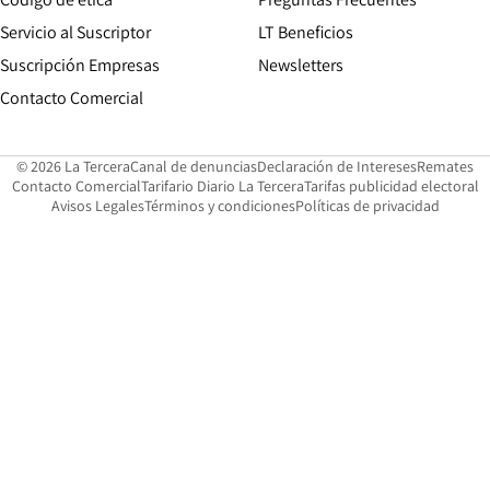
Servicio al Suscriptor
LT Beneficios
Suscripción Empresas
Newsletters
Opens in new window
Contacto Comercial
Opens in new window
Opens in 
Op
© 2026 La Tercera
Canal de denuncias
Declaración de Intereses
Remates
Opens in new window
Opens in new window
O
Contacto Comercial
Tarifario Diario La Tercera
Tarifas publicidad electoral
Opens in new window
Avisos Legales
Términos y condiciones
Políticas de privacidad