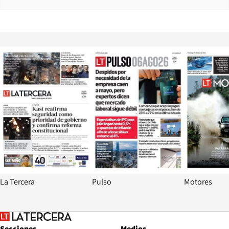
Opens in new window
Opens in ne
La Tercera
Pulso
Motores
Secciones
Medios