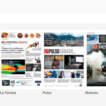
Opens in new window
Opens in ne
La Tercera
Pulso
Motores