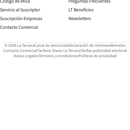
Opens in new window
Código de etica
Preguntas Frecuentes
Servicio al Suscriptor
LT Beneficios
Suscripción Empresas
Newsletters
Opens in new window
Contacto Comercial
Opens in new window
Opens in 
Op
© 2026 La Tercera
Canal de denuncias
Declaración de Intereses
Remates
Opens in new window
Opens in new window
O
Contacto Comercial
Tarifario Diario La Tercera
Tarifas publicidad electoral
Opens in new window
Avisos Legales
Términos y condiciones
Políticas de privacidad