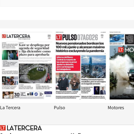
Opens in new window
Opens in ne
La Tercera
Pulso
Motores