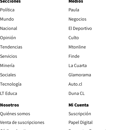
Secciones
Medios
Política
Paula
Mundo
Negocios
Nacional
El Deportivo
Opinión
Culto
Tendencias
Mtonline
Servicios
Finde
Opens in new window
Minería
La Cuarta
Opens in new wind
Sociales
Glamorama
Opens in new window
Tecnología
Auto.cl
Opens in new window
LT Educa
Duna CL
Nosotros
Mi Cuenta
Quiénes somos
Suscripción
Opens in new win
Venta de suscripciones
Papel Digital