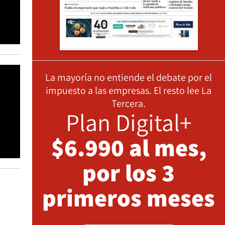
La mayoría no entiende el debate por el
impuesto a las empresas. El resto lee La
Tercera.
Plan Digital+
$6.990 al mes,
por los 3
primeros meses