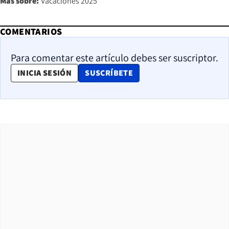
Más sobre:
Vacaciones 2025
COMENTARIOS
Para comentar este artículo debes ser suscriptor.
OPENS IN NEW WINDOW
INICIA SESIÓN
SUSCRÍBETE