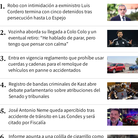
Robo con intimidación a exministro Luis
1
.
Cordero termina con cinco detenidos tras
persecución hasta Lo Espejo
Vozinha aborda su llegada a Colo Colo y un
2
.
eventual retiro: “He hablado de parar, pero
tengo que pensar con calma”
Entra en vigencia reglamento que prohíbe usar
3
.
cuerdas y cadenas para el remolque de
vehículos en panne o accidentados
Registro de bandas criminales de Kast abre
4
.
debate parlamentario sobre atribuciones del
Senado y tribunales
José Antonio Neme queda apercibido tras
5
.
accidente de tránsito en Las Condes y será
citado por Fiscalía
Informe apunta a una colilla de cigarrillo como
6
.