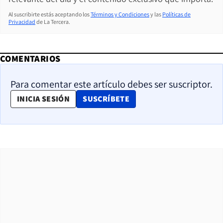
Al suscribirte estás aceptando los
Términos y Condiciones
y las
Políticas de
Privacidad
de La Tercera.
COMENTARIOS
Para comentar este artículo debes ser suscriptor.
OPENS IN NEW WINDOW
INICIA SESIÓN
SUSCRÍBETE