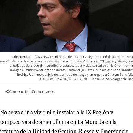
9 de enero 2019/ SANTIAGO El ministro del Interior y Seguridad Pública, encabeza la
reunión de coordinación con alcaldes de las comunas de Valparaíso, O’Higgins y Maule, con
el objetivo de prevenir incendios forestales, la actividad se realizo en la Onemi. en la
imagen el ministro del interior Andres Chadwick(i) junto al subsecretario del interior
Rodrigo Ubilla(c) y el jefe de la unidad de riesgo y emergencia Cristian Barra(d).
FOTO.JAVIER SALVO/AGENCIAUNO
Javier Salvo/AgenciaUno
Compartir
Comentarios
No se va a ir a vivir ni a instalar a la IX Región y
tampoco va a dejar su oficina en La Moneda en la
jefatura de la Unidad de Gestión, Riesgo y Emergencia