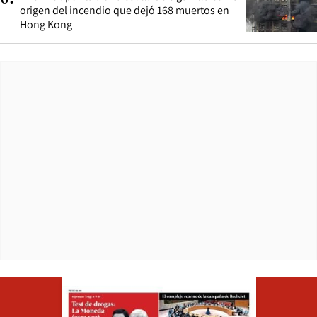
origen del incendio que dejó 168 muertos en
Hong Kong
Opens in ne