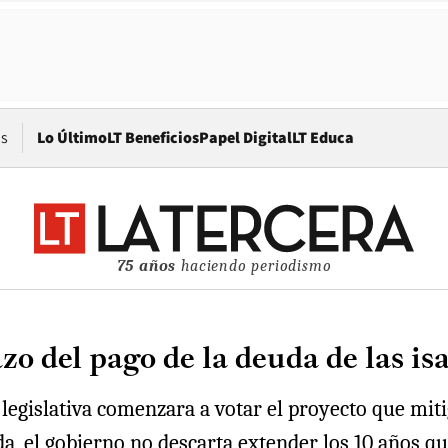
Opens in new window
os
Lo Último
LT Beneficios
Papel Digital
LT Educa
75 años
haciendo periodismo
zo del pago de la deuda de las is
legislativa comenzara a votar el proyecto que mitig
a, el gobierno no descarta extender los 10 años qu