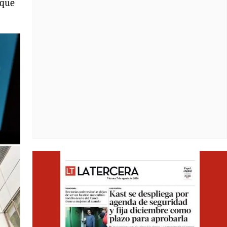
 que
Opens i