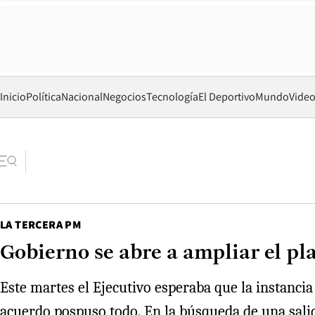
Inicio
Política
Nacional
Negocios
Tecnología
El Deportivo
Mundo
Vide
LA TERCERA PM
Gobierno se abre a ampliar el pla
Este martes el Ejecutivo esperaba que la instancia 
acuerdo pospuso todo. En la búsqueda de una salid