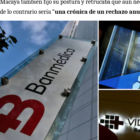
Macaya también fijó su postura y retrucaba que aún nece
de lo contrario sería “
una crónica de un rechazo an