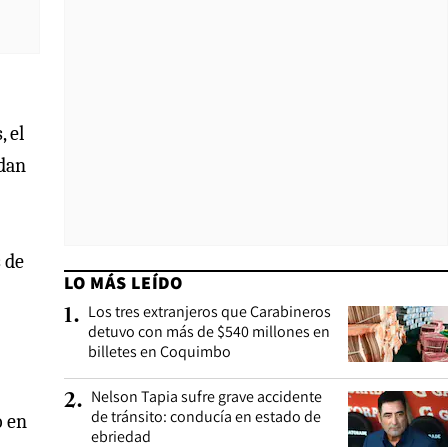
 el
edan
s de
LO MÁS LEÍDO
Los tres extranjeros que Carabineros
1
.
detuvo con más de $540 millones en
billetes en Coquimbo
Nelson Tapia sufre grave accidente
2
.
de tránsito: conducía en estado de
o en
ebriedad