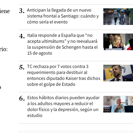
Anticipan la llegada de un nuevo
tiene
3
.
sistema frontal a Santiago: cuándo y
cómo sería el evento
Italia responde a España que “no
4
.
acepta ultimátums” y no reevaluará
la suspensión de Schengen hasta el
rio:
15 de agosto
TC rechaza por 7 votos contra 3
5
.
requerimiento para destituir al
entonces diputado Kaiser tras dichos
sobre el golpe de Estado
o
Estos hábitos diarios pueden ayudar
6
.
a los adultos mayores a reducir el
dolor físico y la depresión, según un
estudio