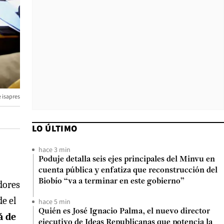
e isapres
LO ÚLTIMO
hace 3 min
Poduje detalla seis ejes principales del Minvu en
cuenta pública y enfatiza que reconstrucción del
Biobío “va a terminar en este gobierno”
dores
e el
hace 5 min
Quién es José Ignacio Palma, el nuevo director
á de
ejecutivo de Ideas Republicanas que potencia la