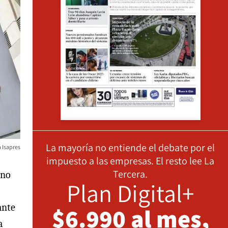
La mayoría no entiende el debate por el
 Isapres
impuesto a las empresas. El resto lee La
Tercera.
 no
Plan Digital+
ante
$6.990 al mes,
a