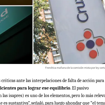
Frenética mañana de la comisión mixta por ley corta
críticas ante las interpelaciones de falta de acción para
icientes para lograr ese equilibrio
. El pasivo
 las isapres) es uno de los elementos, pero lo más relev
ue es sustantiva”, señaló, para luego ahondar que “el tem