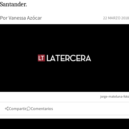
Santander.
Por
Vanessa Azócar
22 MARZO 2018
jorge-mateluna-foto
Compartir
Comentarios