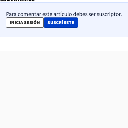
Para comentar este artículo debes ser suscriptor.
OPENS IN NEW WINDOW
INICIA SESIÓN
SUSCRÍBETE