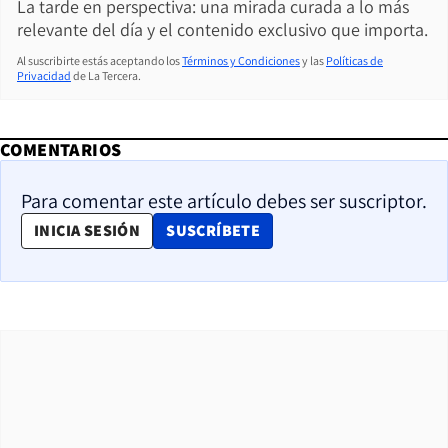
La tarde en perspectiva: una mirada curada a lo más
relevante del día y el contenido exclusivo que importa.
Al suscribirte estás aceptando los
Términos y Condiciones
y las
Políticas de
Privacidad
de La Tercera.
COMENTARIOS
Para comentar este artículo debes ser suscriptor.
OPENS IN NEW WINDOW
INICIA SESIÓN
SUSCRÍBETE